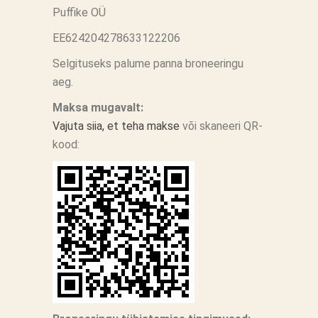
Puffike OÜ
EE624204278633122206
Selgituseks palume panna broneeringu
aeg.
Maksa mugavalt:
Vajuta siia, et teha makse
või skaneeri QR-
kood: